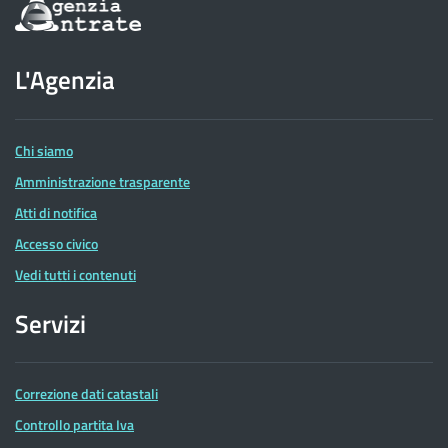
Informazioni
sul
sito
dell'Agenzia
L'Agenzia
delle
Entrate
Chi siamo
Amministrazione trasparente
Atti di notifica
Accesso civico
Vedi tutti i contenuti
Servizi
Correzione dati catastali
Controllo partita Iva