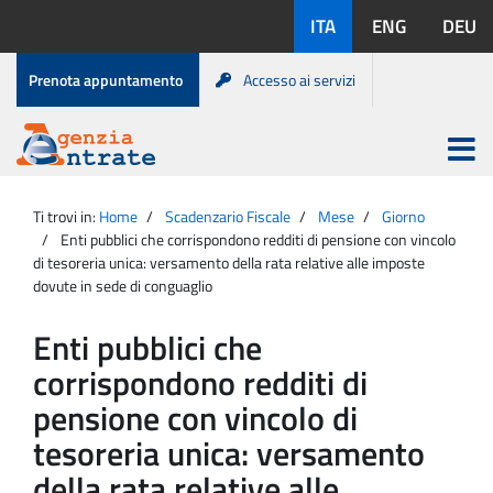
Salta
Lingue
ITA
ENG
DEU
al
disponibili:
contenuto
Menu
Prenota appuntamento
Accesso ai servizi
di
servizio
Apri
menu
Menu
Portale
princip
Agenzia
principale
Ti trovi in:
Home
Scadenzario Fiscale
Mese
Giorno
Entrate
Enti pubblici che corrispondono redditi di pensione con vincolo
di tesoreria unica: versamento della rata relative alle imposte
dovute in sede di conguaglio
Enti pubblici che
corrispondono redditi di
pensione con vincolo di
tesoreria unica: versamento
della rata relative alle