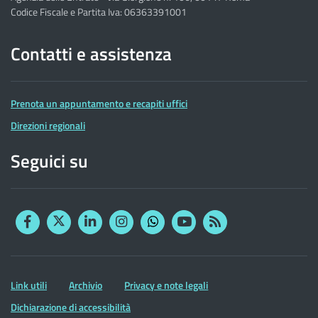
Codice Fiscale e Partita Iva: 06363391001
Contatti e assistenza
Prenota un appuntamento e recapiti uffici
Direzioni regionali
Seguici su
Facebook
Twitter
Linkedin
Instagram
YouTube
RSS
Whatsapp
Altre
Link utili
Archivio
Privacy e note legali
informazioni
Dichiarazione di accessibilità