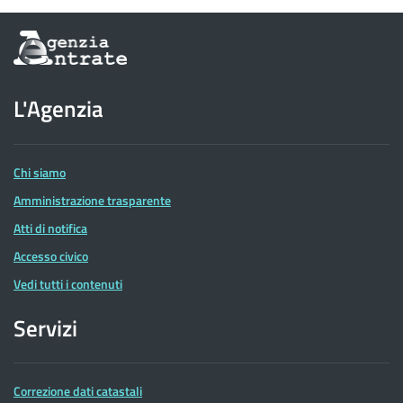
Informazioni
sul
sito
dell'Agenzia
L'Agenzia
delle
Entrate
Chi siamo
Amministrazione trasparente
Atti di notifica
Accesso civico
Vedi tutti i contenuti
Servizi
Correzione dati catastali