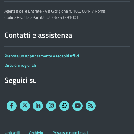
Agenzia delle Entrate - via Giorgione n. 106, 00147 Roma
Codice Fiscale e Partita Iva: 06363391001
Contatti e assistenza
Prenota un appuntamento e recapiti uffici
Direzioni regionali
Seguici su
Facebook
Twitter
Linkedin
Instagram
YouTube
RSS
Whatsapp
Altre
Link utili
Archivio
Privacy e note legali