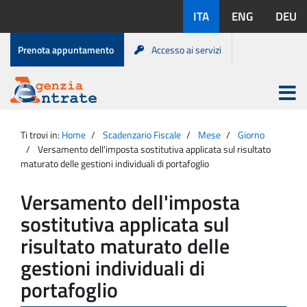
Salta
Lingue
ITA
ENG
DEU
al
disponibili:
contenuto
Menu
Prenota appuntamento
Accesso ai servizi
di
servizio
Apri
menu
Menu
Portale
princip
Agenzia
principale
Ti trovi in:
Home
Scadenzario Fiscale
Mese
Giorno
Entrate
Versamento dell'imposta sostitutiva applicata sul risultato
maturato delle gestioni individuali di portafoglio
Versamento dell'imposta
sostitutiva applicata sul
risultato maturato delle
gestioni individuali di
portafoglio