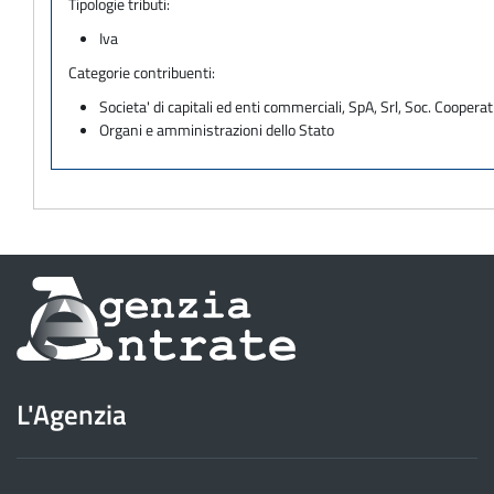
Tipologie tributi:
Iva
Categorie contribuenti:
Societa' di capitali ed enti commerciali, SpA, Srl, Soc. Cooperati
Organi e amministrazioni dello Stato
Informazioni
sul
sito
L'Agenzia
dell'Agenzia
delle