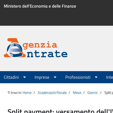
Salta
Ministero dell'Economia e delle Finanze
al
contenuto
Menu
di
servizio
Portale
Agenzia
Menu
Cittadini
Imprese
Professionisti
Int
principale
Entrate
Ti trovi in:
Home
Scadenzario Fiscale
Mese
Giorno
Split
Split payment: versamento dell'I