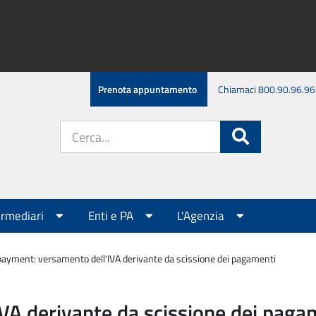
Prenota appuntamento
Chiamaci 800.90.96.96
Cerca
Cerca
nel
sito:
ermediari
Enti e PA
L'Agenzia
 payment: versamento dell'IVA derivante da scissione dei pagamenti
VA derivante da scissione dei paga