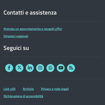
Contatti e assistenza
Prenota un appuntamento e recapiti uffici
Direzioni regionali
Seguici su
Facebook
Twitter
Linkedin
Instagram
YouTube
RSS
Whatsapp
Altre
Link utili
Archivio
Privacy e note legali
informazioni
Dichiarazione di accessibilità