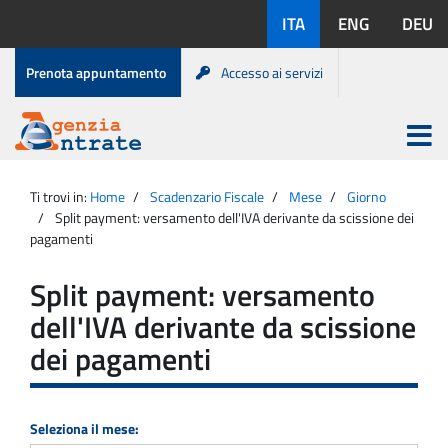
Salta
Lingue
ITA
ENG
DEU
al
disponibili:
contenuto
Menu
Prenota appuntamento
Accesso ai servizi
di
servizio
Apri
menu
Menu
Portale
princip
Agenzia
principale
Ti trovi in:
Home
Scadenzario Fiscale
Mese
Giorno
Entrate
Split payment: versamento dell'IVA derivante da scissione dei
pagamenti
Split payment: versamento
dell'IVA derivante da scissione
dei pagamenti
Seleziona il mese: