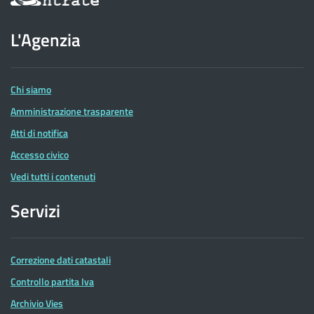
sul
sito
dell'Agenzia
L'Agenzia
delle
Entrate
Chi siamo
Amministrazione trasparente
Atti di notifica
Accesso civico
Vedi tutti i contenuti
Servizi
Correzione dati catastali
Controllo partita Iva
Archivio Vies