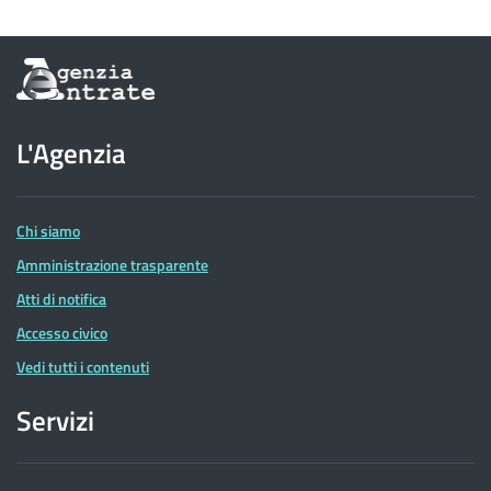
Informazioni
sul
sito
dell'Agenzia
L'Agenzia
delle
Entrate
Chi siamo
Amministrazione trasparente
Atti di notifica
Accesso civico
Vedi tutti i contenuti
Servizi