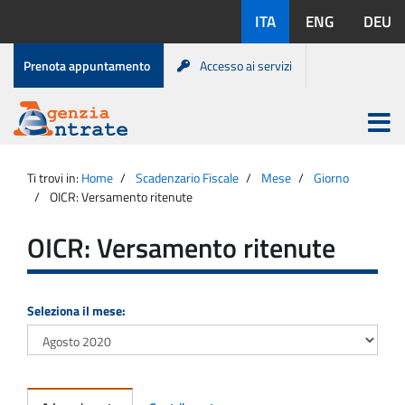
Salta
Lingue
ITA
ENG
DEU
al
disponibili:
contenuto
Menu
Prenota appuntamento
Accesso ai servizi
di
servizio
Apri
menu
Menu
Portale
princip
Agenzia
principale
Ti trovi in:
Home
Scadenzario Fiscale
Mese
Giorno
Entrate
OICR: Versamento ritenute
OICR: Versamento ritenute
Seleziona il mese: