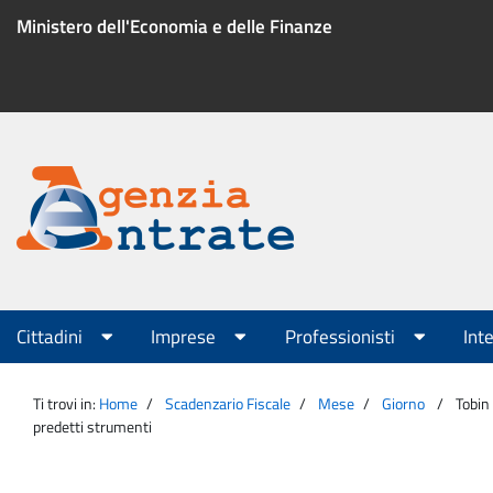
Salta
Ministero dell'Economia e delle Finanze
al
contenuto
Menu
di
servizio
Portale
Agenzia
Menu
Cittadini
Imprese
Professionisti
Int
principale
Entrate
Ti trovi in:
Home
Scadenzario Fiscale
Mese
Giorno
Tobin 
predetti strumenti