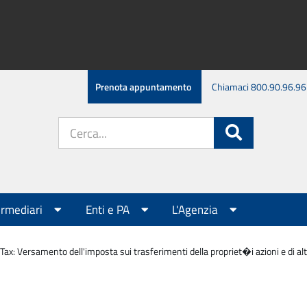
Prenota appuntamento
Chiamaci 800.90.96.96
Cerca
Cerca
nel
sito:
ermediari
Enti e PA
L'Agenzia
Tax: Versamento dell'imposta sui trasferimenti della propriet�i azioni e di alt