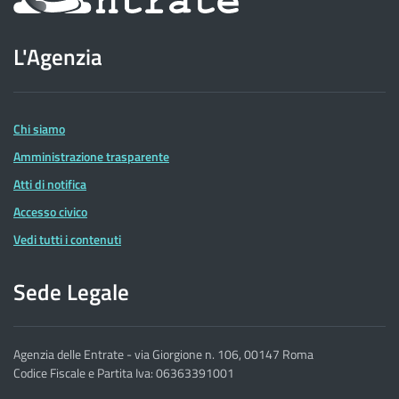
sul
sito
L'Agenzia
dell'Agenzia
delle
Entrate
Chi siamo
Amministrazione trasparente
Atti di notifica
Accesso civico
Vedi tutti i contenuti
Sede Legale
Agenzia delle Entrate - via Giorgione n. 106, 00147 Roma
Codice Fiscale e Partita Iva: 06363391001