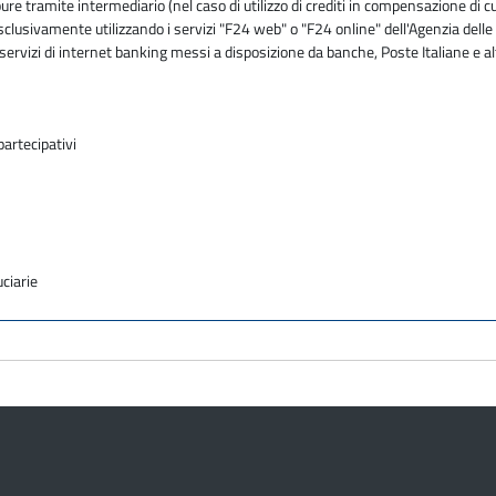
tramite intermediario (nel caso di utilizzo di crediti in compensazione di cu
usivamente utilizzando i servizi "F24 web" o "F24 online" dell'Agenzia delle En
ervizi di internet banking messi a disposizione da banche, Poste Italiane e al
partecipativi
uciarie