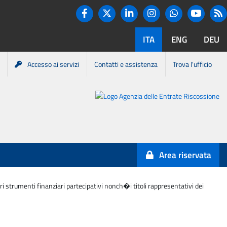
Twitter
R
Facebook
Linkedin
Instagram
You tube
Whatsapp
ITA
ENG
DEU
Accesso ai servizi
Contatti e assistenza
Trova l'ufficio
Portale
Agenzia
Entrate-
Area riservata
Riscossione
ri strumenti finanziari partecipativi nonch�i titoli rappresentativi dei