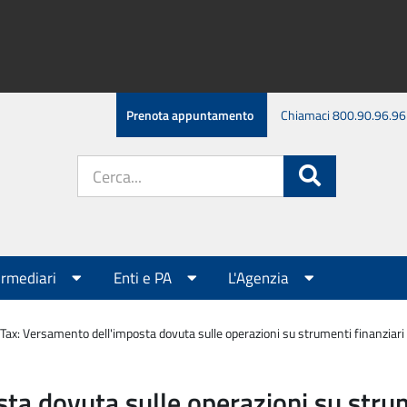
Prenota appuntamento
Chiamaci 800.90.96.96
Cerca
Cerca
nel
sito:
ermediari
Enti e PA
L'Agenzia
 Tax: Versamento dell'imposta dovuta sulle operazioni su strumenti finanziari d
a dovuta sulle operazioni su strume