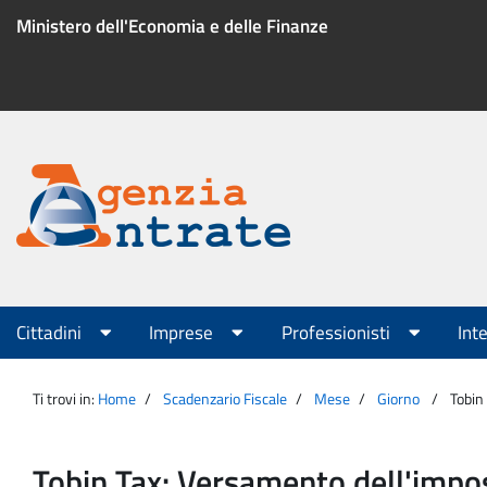
Salta
Ministero dell'Economia e delle Finanze
al
contenuto
Menu
di
servizio
Portale
Agenzia
Menu
Cittadini
Imprese
Professionisti
Int
principale
Entrate
Ti trovi in:
Home
Scadenzario Fiscale
Mese
Giorno
Tobin
Tobin Tax: Versamento dell'impost