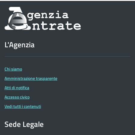
Informazioni
sul
sito
L'Agenzia
dell'Agenzia
delle
Entrate
Chi siamo
Amministrazione trasparente
Atti di notifica
Accesso civico
Vedi tutti i contenuti
Sede Legale