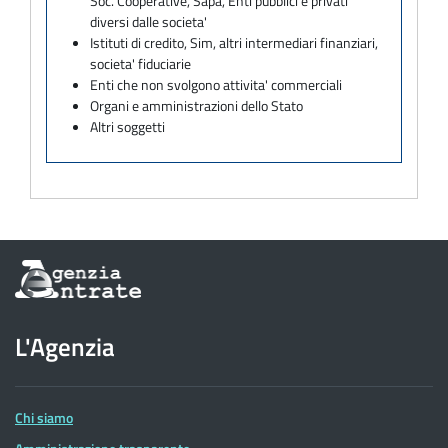
Soc. Cooperative, Sapa, Enti pubblici e privati
diversi dalle societa'
Istituti di credito, Sim, altri intermediari finanziari,
societa' fiduciarie
Enti che non svolgono attivita' commerciali
Organi e amministrazioni dello Stato
Altri soggetti
Informazioni
sul
sito
dell'Agenzia
L'Agenzia
delle
Entrate
Chi siamo