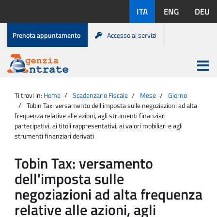
Salta
Lingue
ITA
ENG
DEU
al
disponibili:
contenuto
Menu
Prenota appuntamento
Accesso ai servizi
di
servizio
Apri
menu
Menu
Portale
princip
Agenzia
principale
Ti trovi in:
Home
Scadenzario Fiscale
Mese
Giorno
Entrate
Tobin Tax: versamento dell'imposta sulle negoziazioni ad alta
frequenza relative alle azioni, agli strumenti finanziari
partecipativi, ai titoli rappresentativi, ai valori mobiliari e agli
strumenti finanziari derivati
Tobin Tax: versamento
dell'imposta sulle
negoziazioni ad alta frequenza
relative alle azioni, agli