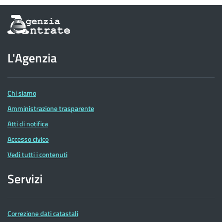
Informazioni
sul
sito
dell'Agenzia
L'Agenzia
delle
Entrate
Chi siamo
Amministrazione trasparente
Atti di notifica
Accesso civico
Vedi tutti i contenuti
Servizi
Correzione dati catastali