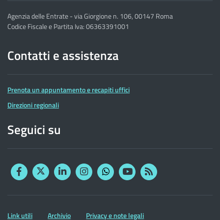
Agenzia delle Entrate - via Giorgione n. 106, 00147 Roma
Codice Fiscale e Partita Iva: 06363391001
Contatti e assistenza
Prenota un appuntamento e recapiti uffici
Direzioni regionali
Seguici su
Facebook
Twitter
Linkedin
Instagram
YouTube
RSS
Whatsapp
Altre
Link utili
Archivio
Privacy e note legali