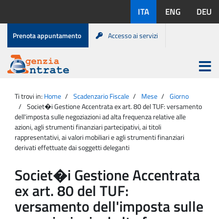
Salta
Lingue
ITA
ENG
DEU
al
disponibili:
contenuto
Menu
Prenota appuntamento
Accesso ai servizi
di
servizio
Apri
menu
Menu
Portale
princip
Agenzia
principale
Ti trovi in:
Home
Scadenzario Fiscale
Mese
Giorno
Entrate
Societ�i Gestione Accentrata ex art. 80 del TUF: versamento
dell'imposta sulle negoziazioni ad alta frequenza relative alle
azioni, agli strumenti finanziari partecipativi, ai titoli
rappresentativi, ai valori mobiliari e agli strumenti finanziari
derivati effettuate dai soggetti deleganti
Societ�i Gestione Accentrata
ex art. 80 del TUF:
versamento dell'imposta sulle