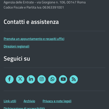
Agenzia delle Entrate - via Giorgione n. 106, 00147 Roma
Codice Fiscale e Partita Iva: 06363391001
Contatti e assistenza
Prenota un appuntamento e recapiti uffici
Direzioni regionali
Seguici su
Facebook
Twitter
Linkedin
Instagram
YouTube
RSS
Whatsapp
Altre
Link utili
Archivio
Privacy e note legali
informazioni
Dichiarazione di accessibilità