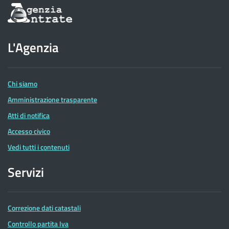
Informazioni
sul
sito
dell'Agenzia
L'Agenzia
delle
Entrate
Chi siamo
Amministrazione trasparente
Atti di notifica
Accesso civico
Vedi tutti i contenuti
Servizi
Correzione dati catastali
Controllo partita Iva