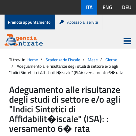
Salta
Lingue
ITA
ENG
DEU
al
disponibili:
contenuto
Menu
Prenota appuntamento
Accesso ai servizi
di
servizio
Apri
menu
Menu
Portale
princip
Agenzia
principale
Ti trovi in:
Home
Scadenzario Fiscale
Mese
Giorno
Entrate
Adeguamento alle risultanze degli studi di settore e/o agli
"Indici Sintetici di Affidabilit�iscale" (ISA): : versamento 6� rata
Adeguamento alle risultanze
degli studi di settore e/o agli
"Indici Sintetici di
Affidabilit�iscale" (ISA): :
versamento 6� rata