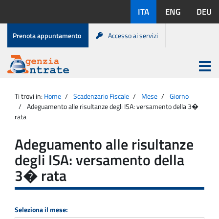
Salta
Lingue
ITA
ENG
DEU
al
disponibili:
contenuto
Menu
Prenota appuntamento
Accesso ai servizi
di
servizio
Apri
menu
Menu
Portale
princip
Agenzia
principale
Ti trovi in:
Home
Scadenzario Fiscale
Mese
Giorno
Entrate
Adeguamento alle risultanze degli ISA: versamento della 3�
rata
Adeguamento alle risultanze
degli ISA: versamento della
3� rata
Seleziona il mese: