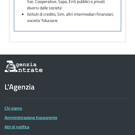
Soc. Cooperative, Sapa, Enti pubblici e privati
diversi dalle societa'
Istituti di credito, Sim, altri intermediari finanziari,
societa' fiduciarie
Informazioni
sul
sito
dell'Agenzia
L'Agenzia
delle
Entrate
Chi siamo
Amministrazione trasparente
Atti di notifica