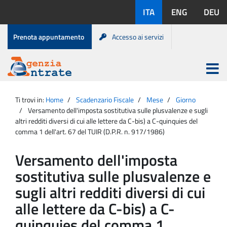
Salta
Lingue
ITA
ENG
DEU
al
disponibili:
contenuto
Menu
Prenota appuntamento
Accesso ai servizi
di
servizio
Apri
menu
Menu
Portale
princip
Agenzia
principale
Ti trovi in:
Home
Scadenzario Fiscale
Mese
Giorno
Entrate
Versamento dell'imposta sostitutiva sulle plusvalenze e sugli
altri redditi diversi di cui alle lettere da C-bis) a C-quinquies del
comma 1 dell'art. 67 del TUIR (D.P.R. n. 917/1986)
Versamento dell'imposta
sostitutiva sulle plusvalenze e
sugli altri redditi diversi di cui
alle lettere da C-bis) a C-
quinquies del comma 1