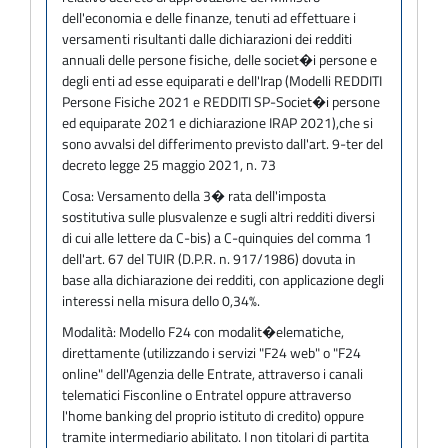
dell'economia e delle finanze, tenuti ad effettuare i
versamenti risultanti dalle dichiarazioni dei redditi
annuali delle persone fisiche, delle societ�i persone e
degli enti ad esse equiparati e dell'Irap (Modelli REDDITI
Persone Fisiche 2021 e REDDITI SP-Societ�i persone
ed equiparate 2021 e dichiarazione IRAP 2021),che si
sono avvalsi del differimento previsto dall'art. 9-ter del
decreto legge 25 maggio 2021, n. 73
Cosa:
Versamento della 3� rata dell'imposta
sostitutiva sulle plusvalenze e sugli altri redditi diversi
di cui alle lettere da C-bis) a C-quinquies del comma 1
dell'art. 67 del TUIR (D.P.R. n. 917/1986) dovuta in
base alla dichiarazione dei redditi, con applicazione degli
interessi nella misura dello 0,34%.
Modalità:
Modello F24 con modalit�elematiche,
direttamente (utilizzando i servizi "F24 web" o "F24
online" dell'Agenzia delle Entrate, attraverso i canali
telematici Fisconline o Entratel oppure attraverso
l'home banking del proprio istituto di credito) oppure
tramite intermediario abilitato. I non titolari di partita