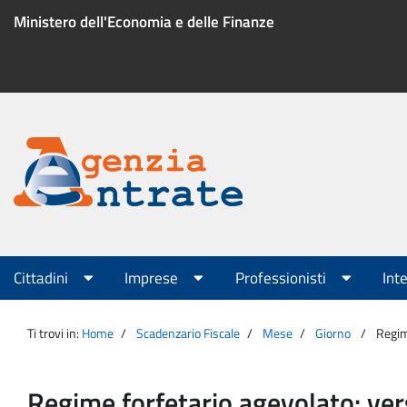
Salta
Ministero dell'Economia e delle Finanze
al
contenuto
Menu
di
servizio
Portale
Agenzia
Menu
Cittadini
Imprese
Professionisti
Int
principale
Entrate
Ti trovi in:
Home
Scadenzario Fiscale
Mese
Giorno
Regim
Regime forfetario agevolato: ve