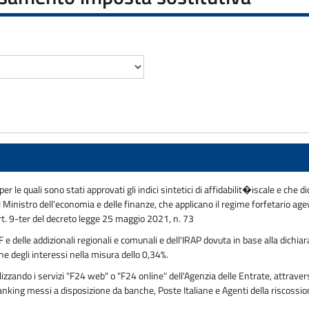
er le quali sono stati approvati gli indici sintetici di affidabilit�iscale e ch
el Ministro dell'economia e delle finanze, che applicano il regime forfetario age
art. 9-ter del decreto legge 25 maggio 2021, n. 73
 delle addizionali regionali e comunali e dell'IRAP dovuta in base alla dichiar
e degli interessi nella misura dello 0,34%.
ando i servizi "F24 web" o "F24 online" dell'Agenzia delle Entrate, attraverso
 banking messi a disposizione da banche, Poste Italiane e Agenti della riscossi