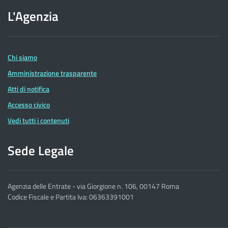
sito
L'Agenzia
dell'Agenzia
delle
Entrate
Chi siamo
Amministrazione trasparente
Atti di notifica
Accesso civico
Vedi tutti i contenuti
Sede Legale
Agenzia delle Entrate - via Giorgione n. 106, 00147 Roma
Codice Fiscale e Partita Iva: 06363391001