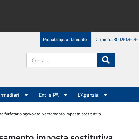
Prenota appuntamento
Chiamaci 800.90.96.96
Cerca
Cerca
nel
sito:
ermediari
Enti e PA
L'Agenzia
e forfetario agevolato: versamento imposta sostitutiva
rsamento imposta sostitutiva