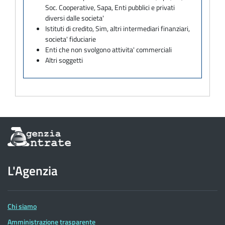
Soc. Cooperative, Sapa, Enti pubblici e privati
diversi dalle societa'
Istituti di credito, Sim, altri intermediari finanziari,
societa' fiduciarie
Enti che non svolgono attivita' commerciali
Altri soggetti
Informazioni
sul
sito
dell'Agenzia
L'Agenzia
delle
Entrate
Chi siamo
Amministrazione trasparente