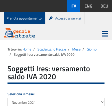
Salta
Lingue
ITA
ENG
DEU
al
disponibili:
contenuto
Menu
Prenota appuntamento
Accesso ai servizi
di
servizio
Apri
menu
Menu
Portale
princip
Agenzia
principale
Ti trovi in:
Home
Scadenzario Fiscale
Mese
Giorno
Entrate
Soggetti Ires: versamento saldo IVA 2020
Soggetti Ires: versamento
saldo IVA 2020
Seleziona il mese: