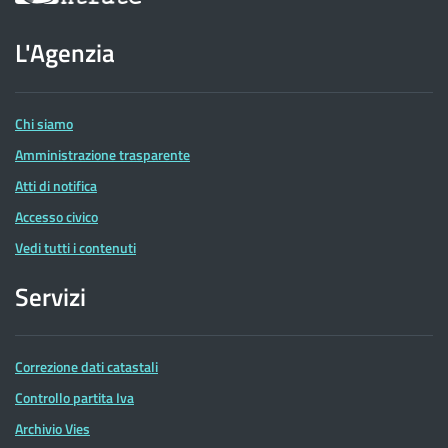
sito
dell'Agenzia
L'Agenzia
delle
Entrate
Chi siamo
Amministrazione trasparente
Atti di notifica
Accesso civico
Vedi tutti i contenuti
Servizi
Correzione dati catastali
Controllo partita Iva
Archivio Vies