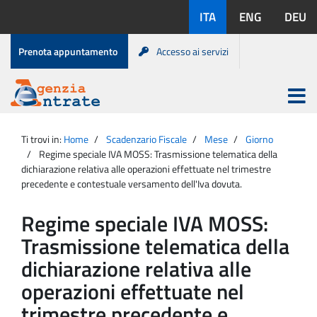
Salta
Lingue
ITA
ENG
DEU
al
disponibili:
contenuto
Menu
Prenota appuntamento
Accesso ai servizi
di
servizio
Apri
menu
Menu
Portale
princip
Agenzia
principale
Ti trovi in:
Home
Scadenzario Fiscale
Mese
Giorno
Entrate
Regime speciale IVA MOSS: Trasmissione telematica della
dichiarazione relativa alle operazioni effettuate nel trimestre
precedente e contestuale versamento dell'Iva dovuta.
Regime speciale IVA MOSS:
Trasmissione telematica della
dichiarazione relativa alle
operazioni effettuate nel
trimestre precedente e