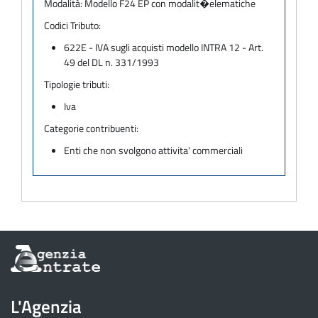
Modalità:
Modello F24 EP con modalit�elematiche
Codici Tributo:
622E - IVA sugli acquisti modello INTRA 12 - Art.
49 del DL n. 331/1993
Tipologie tributi:
Iva
Categorie contribuenti:
Enti che non svolgono attivita' commerciali
Informazioni
sul
sito
dell'Agenzia
L'Agenzia
delle