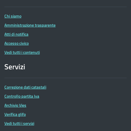
Entrate
Chi siamo
Amministrazione trasparente
Atti di notifica
Accesso civico
Vedi tutti i contenuti
Servizi
Correzione dati catastali
Controllo partita Iva
Archivio Vies
Verifica glifo
Vedi tutti i servizi