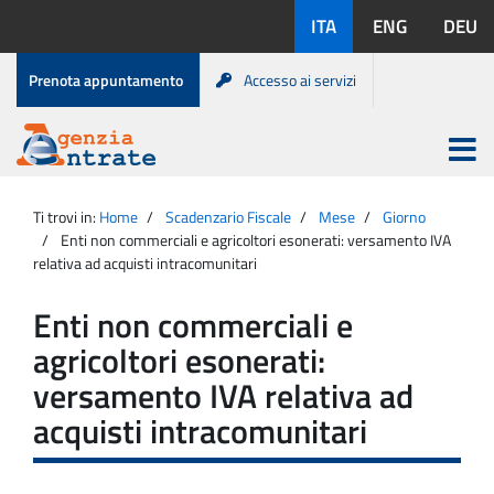
Salta
Lingue
ITA
ENG
DEU
al
disponibili:
contenuto
Menu
Prenota appuntamento
Accesso ai servizi
di
servizio
Apri
menu
Menu
Portale
princip
Agenzia
principale
Ti trovi in:
Home
Scadenzario Fiscale
Mese
Giorno
Entrate
Enti non commerciali e agricoltori esonerati: versamento IVA
relativa ad acquisti intracomunitari
Enti non commerciali e
agricoltori esonerati:
versamento IVA relativa ad
acquisti intracomunitari