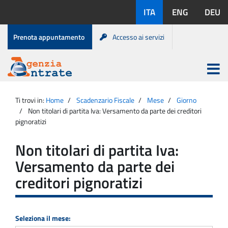
Salta
Lingue
ITA
ENG
DEU
al
disponibili:
contenuto
Menu
Prenota appuntamento
Accesso ai servizi
di
servizio
Apri
menu
Menu
Portale
princip
Agenzia
principale
Ti trovi in:
Home
Scadenzario Fiscale
Mese
Giorno
Entrate
Non titolari di partita Iva: Versamento da parte dei creditori
pignoratizi
Non titolari di partita Iva:
Versamento da parte dei
creditori pignoratizi
Seleziona il mese: