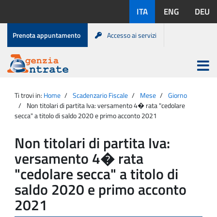
Salta
Lingue
ITA
ENG
DEU
al
disponibili:
contenuto
Menu
Prenota appuntamento
Accesso ai servizi
di
servizio
Apri
menu
Menu
Portale
princip
Agenzia
principale
Ti trovi in:
Home
Scadenzario Fiscale
Mese
Giorno
Entrate
Non titolari di partita Iva: versamento 4� rata "cedolare
secca" a titolo di saldo 2020 e primo acconto 2021
Non titolari di partita Iva:
versamento 4� rata
"cedolare secca" a titolo di
saldo 2020 e primo acconto
2021