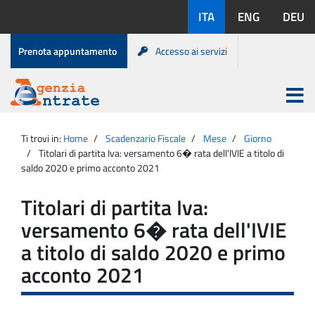
Salta
Lingue
ITA
ENG
DEU
al
disponibili:
contenuto
Menu
Prenota appuntamento
Accesso ai servizi
di
servizio
Apri
menu
Menu
Portale
princip
Agenzia
principale
Ti trovi in:
Home
Scadenzario Fiscale
Mese
Giorno
Entrate
Titolari di partita Iva: versamento 6� rata dell'IVIE a titolo di
saldo 2020 e primo acconto 2021
Titolari di partita Iva:
versamento 6� rata dell'IVIE
a titolo di saldo 2020 e primo
acconto 2021