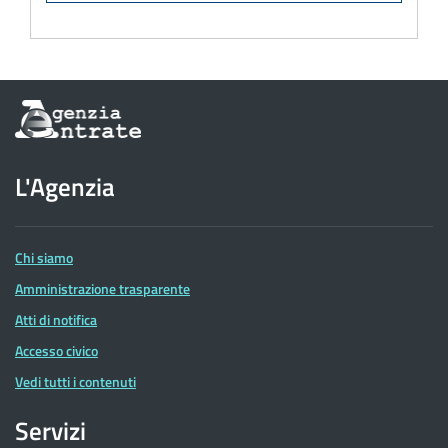
Informazioni
sul
sito
dell'Agenzia
L'Agenzia
delle
Entrate
Chi siamo
Amministrazione trasparente
Atti di notifica
Accesso civico
Vedi tutti i contenuti
Servizi