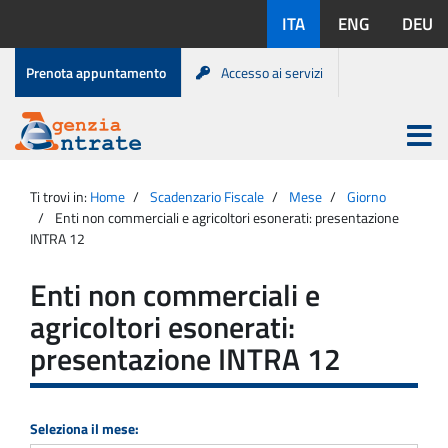
Salta
Lingue
ITA
ENG
DEU
al
disponibili:
contenuto
Menu
Prenota appuntamento
Accesso ai servizi
di
servizio
Apri
menu
Menu
Portale
princip
Agenzia
principale
Ti trovi in:
Home
Scadenzario Fiscale
Mese
Giorno
Entrate
Enti non commerciali e agricoltori esonerati: presentazione
INTRA 12
Enti non commerciali e
agricoltori esonerati:
presentazione INTRA 12
Seleziona il mese: