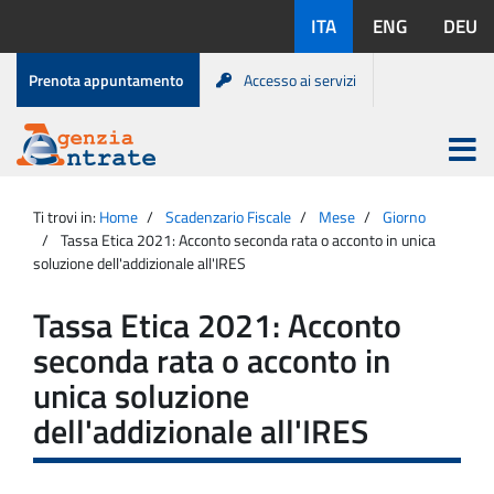
Salta
Lingue
ITA
ENG
DEU
al
disponibili:
contenuto
Menu
Prenota appuntamento
Accesso ai servizi
di
servizio
Apri
menu
Menu
Portale
princip
Agenzia
principale
Ti trovi in:
Home
Scadenzario Fiscale
Mese
Giorno
Entrate
Tassa Etica 2021: Acconto seconda rata o acconto in unica
soluzione dell'addizionale all'IRES
Tassa Etica 2021: Acconto
seconda rata o acconto in
unica soluzione
dell'addizionale all'IRES