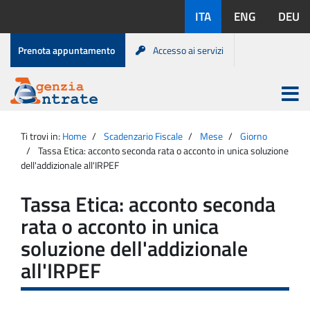
Salta
Lingue
ITA
ENG
DEU
al
disponibili:
contenuto
Menu
Prenota appuntamento
Accesso ai servizi
di
servizio
Apri
menu
Menu
Portale
princip
Agenzia
principale
Ti trovi in:
Home
Scadenzario Fiscale
Mese
Giorno
Entrate
Tassa Etica: acconto seconda rata o acconto in unica soluzione
dell'addizionale all'IRPEF
Tassa Etica: acconto seconda
rata o acconto in unica
soluzione dell'addizionale
all'IRPEF