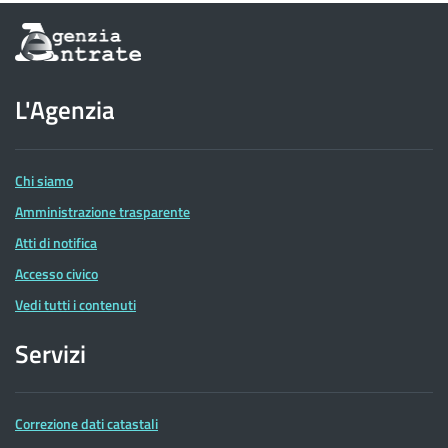
Informazioni
sul
sito
dell'Agenzia
L'Agenzia
delle
Entrate
Chi siamo
Amministrazione trasparente
Atti di notifica
Accesso civico
Vedi tutti i contenuti
Servizi
Correzione dati catastali