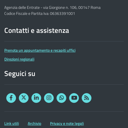
Agenzia delle Entrate - via Giorgione n. 106, 00147 Roma
Codice Fiscale e Partita Iva: 06363391001
Contatti e assistenza
Prenota un appuntamento e recapiti uffici
Direzioni regionali
Seguici su
Facebook
Twitter
Linkedin
Instagram
YouTube
RSS
Whatsapp
Altre
Link utili
Archivio
Privacy e note legali