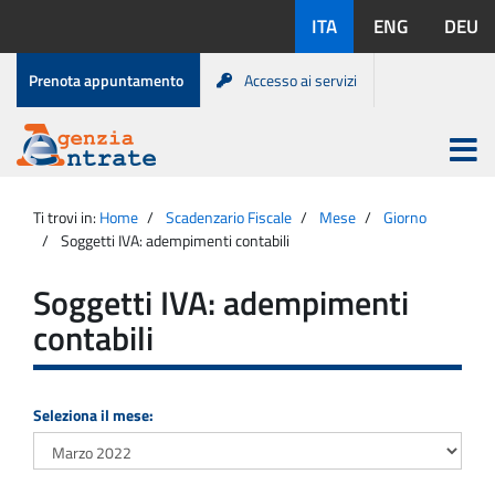
Salta
Lingue
ITA
ENG
DEU
al
disponibili:
contenuto
Menu
Prenota appuntamento
Accesso ai servizi
di
servizio
Apri
menu
Menu
Portale
princip
Agenzia
principale
Ti trovi in:
Home
Scadenzario Fiscale
Mese
Giorno
Entrate
Soggetti IVA: adempimenti contabili
Soggetti IVA: adempimenti
contabili
Seleziona il mese: