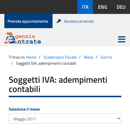
Salta
Lingue
ITA
ENG
DEU
al
disponibili:
contenuto
Menu
Prenota appuntamento
Accesso ai servizi
di
servizio
Apri
menu
Menu
Portale
princip
Agenzia
principale
Ti trovi in:
Home
Scadenzario Fiscale
Mese
Giorno
Entrate
Soggetti IVA: adempimenti contabili
Soggetti IVA: adempimenti
contabili
Seleziona il mese: