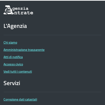
Informazioni
sul
sito
dell'Agenzia
L'Agenzia
delle
Entrate
Chi siamo
Amministrazione trasparente
Atti di notifica
Accesso civico
Vedi tutti i contenuti
Servizi
Correzione dati catastali