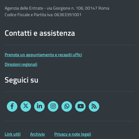
Agenzia delle Entrate - via Giorgione n. 106, 00147 Roma
Codice Fiscale e Partita Iva: 06363391001
Contatti e assistenza
Prenota un appuntamento e recapiti uffici
Direzioni regionali
Seguici su
Facebook
Twitter
Linkedin
Instagram
YouTube
RSS
Whatsapp
Altre
Link utili
Archivio
Privacy e note legali