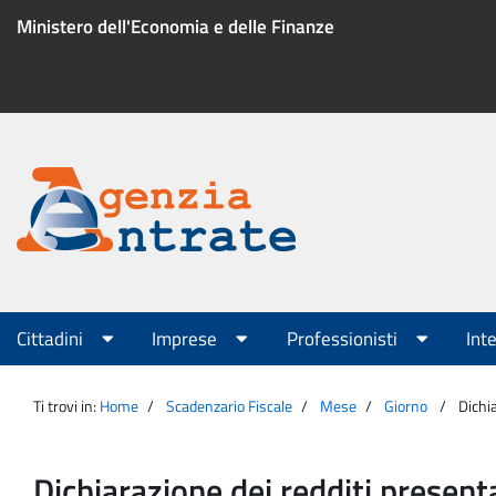
Salta
Ministero dell'Economia e delle Finanze
al
contenuto
Menu
di
servizio
Portale
Agenzia
Menu
Cittadini
Imprese
Professionisti
Int
principale
Entrate
Ti trovi in:
Home
Scadenzario Fiscale
Mese
Giorno
Dichia
Dichiarazione dei redditi present