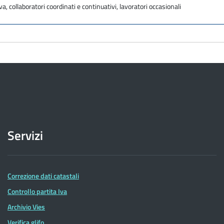
va, collaboratori coordinati e continuativi, lavoratori occasionali
Servizi
Correzione dati catastali
Controllo partita Iva
Archivio Vies
Verifica glifo