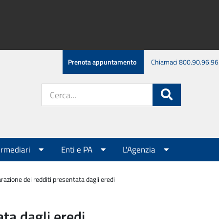
Prenota appuntamento
Chiamaci 800.90.96.96
Cerca
Cerca
nel
sito:
ermediari
Enti e PA
L'Agenzia
razione dei redditi presentata dagli eredi
ata dagli eredi