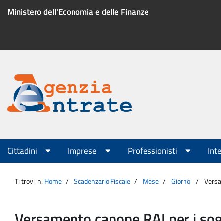
Salta
Ministero dell'Economia e delle Finanze
al
contenuto
Menu
di
servizio
Portale
Agenzia
Menu
Cittadini
Imprese
Professionisti
Int
principale
Entrate
Ti trovi in:
Home
Scadenzario Fiscale
Mese
Giorno
Versa
Versamento canone RAI per i sogg