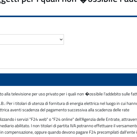
alla televisione per uso privato per i quali non �ossibile l'addebito sulle fa
 Per i titolari di utenza di fornitura di energia elettrica nel luogo in cui ha
lettrica aventi scadenza del pagamento successiva alla scadenza delle rate
ando i servizi "F24 web" o "F24 online" dell'Agenzia delle Entrate, attravers
mediario abilitato. I non titolari di partita IVA potranno effettuare il versam
tivi in compensazione, oppure quando devono pagare F24 precompilati dall'ente