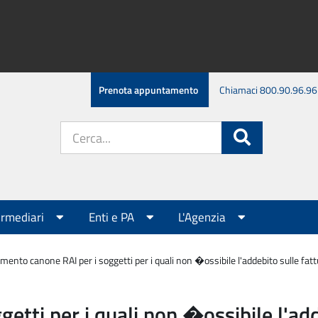
Prenota appuntamento
Chiamaci 800.90.96.96
Cerca
Cerca
nel
sito:
ermediari
Enti e PA
L'Agenzia
mento canone RAI per i soggetti per i quali non �ossibile l'addebito sulle fat
etti per i quali non �ossibile l'ad