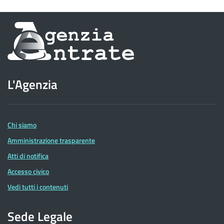
Informazioni
sul
sito
L'Agenzia
dell'Agenzia
delle
Entrate
Chi siamo
Amministrazione trasparente
Atti di notifica
Accesso civico
Vedi tutti i contenuti
Sede Legale