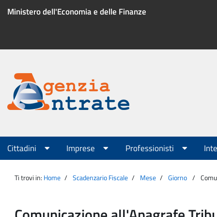
Salta
Ministero dell'Economia e delle Finanze
al
contenuto
Menu
di
servizio
Portale
Agenzia
Menu
Cittadini
Imprese
Professionisti
Int
principale
Entrate
Ti trovi in:
Home
Scadenzario Fiscale
Mese
Giorno
Comuni
Comunicazione all'Anagrafe Tributa