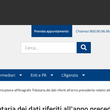
Prenota appuntamento
Chiamaci 800.90.96.96
Cerca
Cerca
nel
sito:
ermediari
Enti e PA
L'Agenzia
cazione all'Anagrafe Tributaria dei dati riferiti all'anno precedente relativi al
ria dei dati riferiti all'anno preced