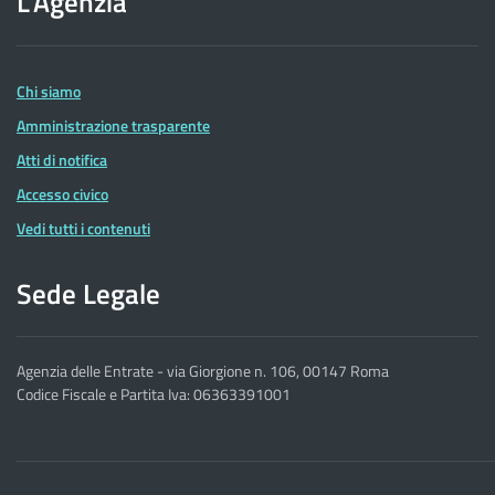
L'Agenzia
dell'Agenzia
delle
Entrate
Chi siamo
Amministrazione trasparente
Atti di notifica
Accesso civico
Vedi tutti i contenuti
Sede Legale
Agenzia delle Entrate - via Giorgione n. 106, 00147 Roma
Codice Fiscale e Partita Iva: 06363391001