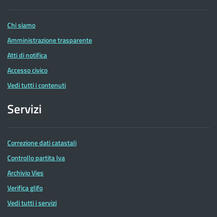
Entrate
Chi siamo
Amministrazione trasparente
Atti di notifica
Accesso civico
Vedi tutti i contenuti
Servizi
Correzione dati catastali
Controllo partita Iva
Archivio Vies
Verifica glifo
Vedi tutti i servizi