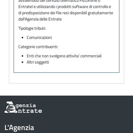
avvalendosi del servizio telematico Fisconline o
Entratel e utilizzando i prodotti software di controllo e
di predisposizione dei file resi disponibili gratuitamente
dall'Agenzia delle Entrate
Tipologie tributi:
Comunicazioni
Categorie contribuenti:
Enti che non svolgono attivita' commerciali
Altri soggetti
Informazioni
sul
sito
dell'Agenzia
L'Agenzia
delle