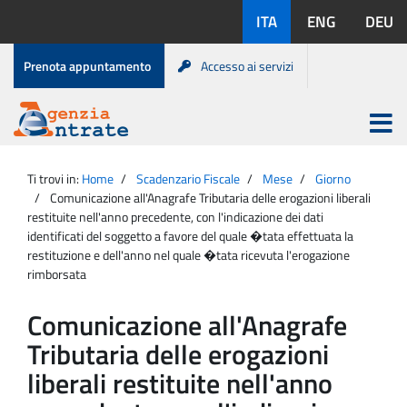
Salta
Lingue
ITA
ENG
DEU
al
disponibili:
contenuto
Menu
Prenota appuntamento
Accesso ai servizi
di
servizio
Apri
menu
Menu
Portale
princip
Agenzia
principale
Ti trovi in:
Home
Scadenzario Fiscale
Mese
Giorno
Entrate
Comunicazione all'Anagrafe Tributaria delle erogazioni liberali
restituite nell'anno precedente, con l'indicazione dei dati
identificati del soggetto a favore del quale �tata effettuata la
restituzione e dell'anno nel quale �tata ricevuta l'erogazione
rimborsata
Comunicazione all'Anagrafe
Tributaria delle erogazioni
liberali restituite nell'anno