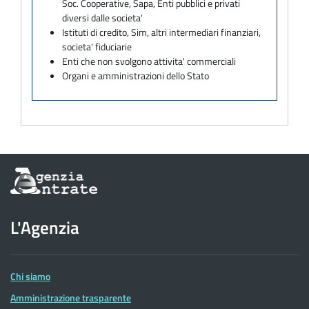
Soc. Cooperative, Sapa, Enti pubblici e privati
diversi dalle societa'
Istituti di credito, Sim, altri intermediari finanziari,
societa' fiduciarie
Enti che non svolgono attivita' commerciali
Organi e amministrazioni dello Stato
Informazioni
sul
sito
dell'Agenzia
L'Agenzia
delle
Entrate
Chi siamo
Amministrazione trasparente