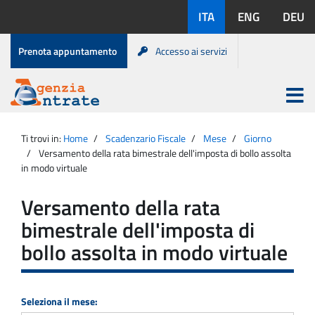
Salta
Lingue
ITA
ENG
DEU
al
disponibili:
contenuto
Menu
Prenota appuntamento
Accesso ai servizi
di
servizio
Apri
menu
Menu
Portale
princip
Agenzia
principale
Ti trovi in:
Home
Scadenzario Fiscale
Mese
Giorno
Entrate
Versamento della rata bimestrale dell'imposta di bollo assolta
in modo virtuale
Versamento della rata
bimestrale dell'imposta di
bollo assolta in modo virtuale
Seleziona il mese: