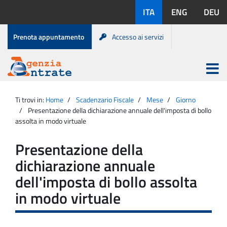
Salta
Lingue
ITA
ENG
DEU
al
disponibili:
contenuto
Menu
Prenota appuntamento
Accesso ai servizi
di
servizio
Apri
menu
Menu
Portale
princip
Agenzia
principale
Ti trovi in:
Home
Scadenzario Fiscale
Mese
Giorno
Entrate
Presentazione della dichiarazione annuale dell'imposta di bollo
assolta in modo virtuale
Presentazione della
dichiarazione annuale
dell'imposta di bollo assolta
in modo virtuale