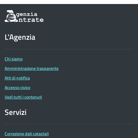
Informazioni
sul
sito
dell'Agenzia
L'Agenzia
delle
Entrate
Chi siamo
Amministrazione trasparente
Atti di notifica
Accesso civico
Vedi tutti i contenuti
Servizi
Correzione dati catastali