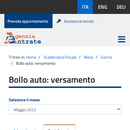
Salta
Lingue
ITA
ENG
DEU
al
disponibili:
contenuto
Menu
Prenota appuntamento
Accesso ai servizi
di
servizio
Apri
menu
Menu
Portale
princip
Agenzia
principale
Ti trovi in:
Home
Scadenzario Fiscale
Mese
Giorno
Entrate
Bollo auto: versamento
Bollo auto: versamento
Seleziona il mese: