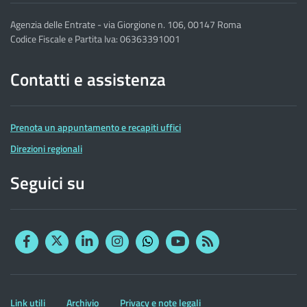
Agenzia delle Entrate - via Giorgione n. 106, 00147 Roma
Codice Fiscale e Partita Iva: 06363391001
Contatti e assistenza
Prenota un appuntamento e recapiti uffici
Direzioni regionali
Seguici su
Facebook
Twitter
Linkedin
Instagram
YouTube
RSS
Whatsapp
Altre
Link utili
Archivio
Privacy e note legali