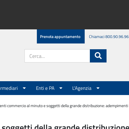
Prenota appuntamento
Chiamaci 800.90.96.96
Cerca
Cerca
nel
sito:
ermediari
Enti e PA
L'Agenzia
enti commercio al minuto e soggetti della grande distribuzione: adempimenti 
soggetti della grande distribuzion