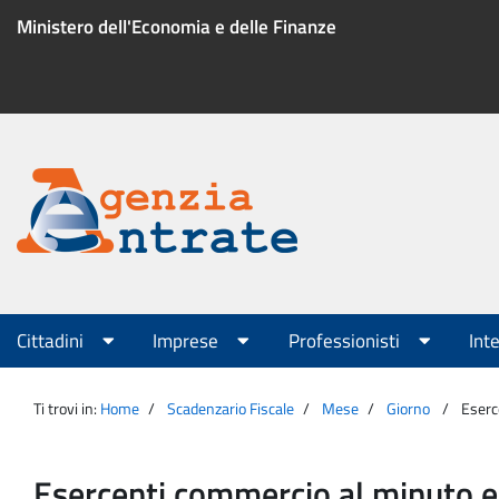
Salta
Ministero dell'Economia e delle Finanze
al
contenuto
Menu
di
servizio
Portale
Agenzia
Menu
Cittadini
Imprese
Professionisti
Int
principale
Entrate
Ti trovi in:
Home
Scadenzario Fiscale
Mese
Giorno
Eserc
Esercenti commercio al minuto e 