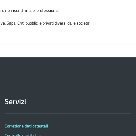
i o non iscritti in albi professionali
i
ve, Sapa, Enti pubblici e privati diversi dalle societa'
Servizi
Correzione dati catastali
Controllo partita Iva