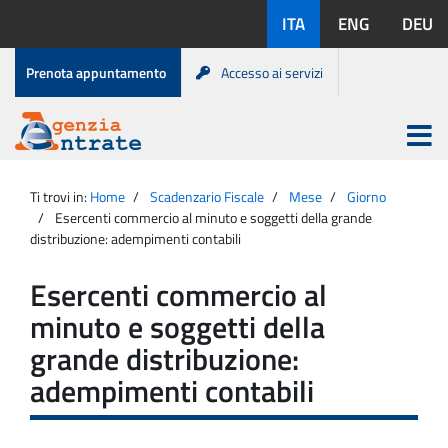
Salta
Lingue
ITA
ENG
DEU
al
disponibili:
contenuto
Menu
Prenota appuntamento
Accesso ai servizi
di
servizio
Apri
menu
Menu
Portale
princip
Agenzia
principale
Ti trovi in:
Home
Scadenzario Fiscale
Mese
Giorno
Entrate
Esercenti commercio al minuto e soggetti della grande
distribuzione: adempimenti contabili
Esercenti commercio al
minuto e soggetti della
grande distribuzione:
adempimenti contabili