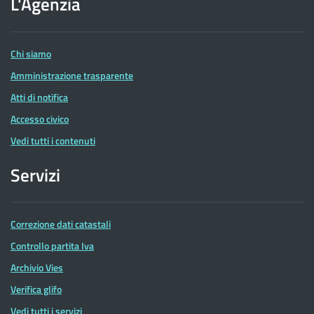
L'Agenzia
delle
Entrate
Chi siamo
Amministrazione trasparente
Atti di notifica
Accesso civico
Vedi tutti i contenuti
Servizi
Correzione dati catastali
Controllo partita Iva
Archivio Vies
Verifica glifo
Vedi tutti i servizi