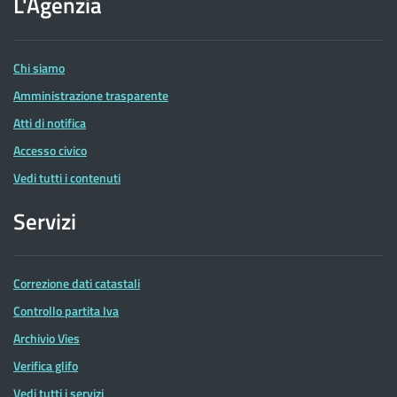
L'Agenzia
delle
Entrate
Chi siamo
Amministrazione trasparente
Atti di notifica
Accesso civico
Vedi tutti i contenuti
Servizi
Correzione dati catastali
Controllo partita Iva
Archivio Vies
Verifica glifo
Vedi tutti i servizi