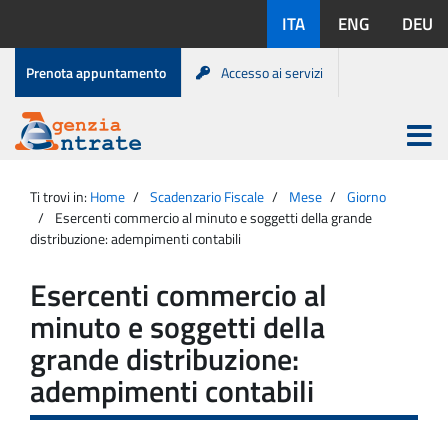
Salta
Lingue
ITA
ENG
DEU
al
disponibili:
contenuto
Menu
Prenota appuntamento
Accesso ai servizi
di
servizio
Apri
menu
Menu
Portale
princip
Agenzia
principale
Ti trovi in:
Home
Scadenzario Fiscale
Mese
Giorno
Entrate
Esercenti commercio al minuto e soggetti della grande
distribuzione: adempimenti contabili
Esercenti commercio al
minuto e soggetti della
grande distribuzione:
adempimenti contabili