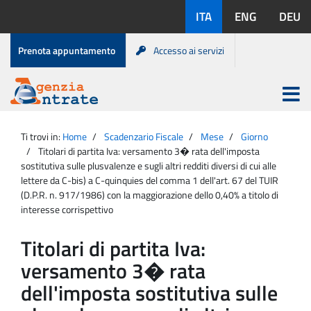
Salta
Lingue
ITA
ENG
DEU
al
disponibili:
contenuto
Menu
Prenota appuntamento
Accesso ai servizi
di
servizio
Apri
menu
Menu
Portale
princip
Agenzia
principale
Ti trovi in:
Home
Scadenzario Fiscale
Mese
Giorno
Entrate
Titolari di partita Iva: versamento 3� rata dell'imposta
sostitutiva sulle plusvalenze e sugli altri redditi diversi di cui alle
lettere da C-bis) a C-quinquies del comma 1 dell'art. 67 del TUIR
(D.P.R. n. 917/1986) con la maggiorazione dello 0,40% a titolo di
interesse corrispettivo
Titolari di partita Iva:
versamento 3� rata
dell'imposta sostitutiva sulle