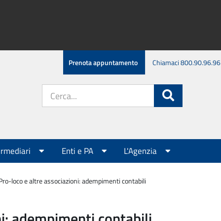
Prenota appuntamento
Chiamaci 800.90.96.96
Cerca
Cerca
nel
sito:
ermediari
Enti e PA
L'Agenzia
Pro-loco e altre associazioni: adempimenti contabili
ni: adempimenti contabili