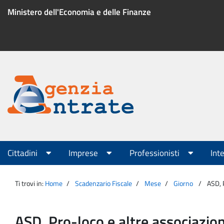
Salta
Ministero dell'Economia e delle Finanze
al
contenuto
Menu
di
servizio
Portale
Agenzia
Menu
Cittadini
Imprese
Professionisti
Int
principale
Entrate
Ti trovi in:
Home
Scadenzario Fiscale
Mese
Giorno
ASD, 
ASD, Pro-loco e altre associazio