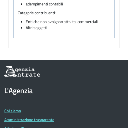
adempimenti contabili
Categorie contribuenti:
Enti che non svolgono attivita' commerciali
Altri soggetti
Informazioni
sul
sito
dell'Agenzia
L'Agenzia
delle
Entrate
Chi siamo
Amministrazione trasparente