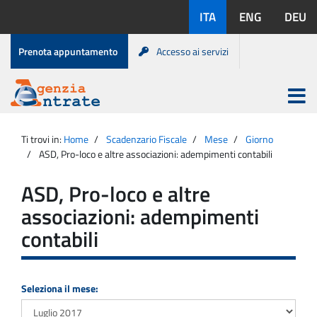
Salta
Lingue
ITA
ENG
DEU
al
disponibili:
contenuto
Menu
Prenota appuntamento
Accesso ai servizi
di
servizio
Apri
menu
Menu
Portale
princip
Agenzia
principale
Ti trovi in:
Home
Scadenzario Fiscale
Mese
Giorno
Entrate
ASD, Pro-loco e altre associazioni: adempimenti contabili
ASD, Pro-loco e altre
associazioni: adempimenti
contabili
Seleziona il mese: