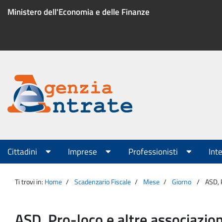
Salta
Ministero dell'Economia e delle Finanze
al
contenuto
Menu
di
servizio
Portale
Agenzia
Menu
Cittadini
Imprese
Professionisti
Int
principale
Entrate
Ti trovi in:
Home
Scadenzario Fiscale
Mese
Giorno
ASD, 
ASD, Pro-loco e altre associazio