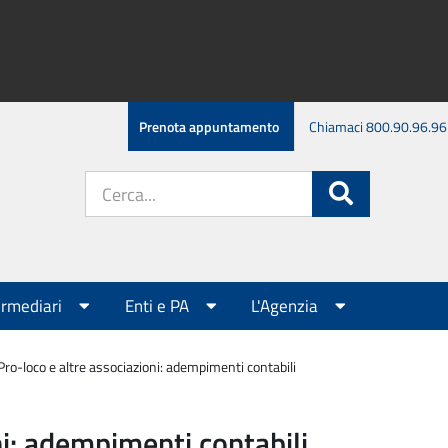
Prenota appuntamento
Chiamaci 800.90.96.96
Cerca
Cerca
nel
sito:
ermediari
Enti e PA
L'Agenzia
Pro-loco e altre associazioni: adempimenti contabili
ni: adempimenti contabili