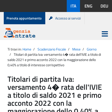
Salta
Lingue
ITA
ENG
DEU
al
disponibili:
contenuto
Menu
Prenota appuntamento
Accesso ai servizi
di
servizio
Apri
menu
Menu
Portale
princip
Agenzia
principale
Ti trovi in:
Home
Scadenzario Fiscale
Mese
Giorno
Entrate
Titolari di partita Iva: versamento 4� rata dell'IVIE a titolo di
saldo 2021 e primo acconto 2022 con la maggiorazione dello
0,40% a titolo di interesse corrispettivo
Titolari di partita Iva:
versamento 4� rata dell'IVIE
a titolo di saldo 2021 e primo
acconto 2022 con la
maggiorazione dello 0,40% a