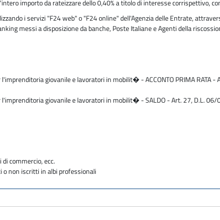
ero importo da rateizzare dello 0,40% a titolo di interesse corrispettivo, con
ando i servizi "F24 web" o "F24 online" dell'Agenzia delle Entrate, attraverso
 banking messi a disposizione da banche, Poste Italiane e Agenti della riscossi
 l'imprenditoria giovanile e lavoratori in mobilit� - ACCONTO PRIMA RATA - Art
 l'imprenditoria giovanile e lavoratori in mobilit� - SALDO - Art. 27, D.L. 06/
i di commercio, ecc.
i o non iscritti in albi professionali