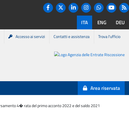
Twitter
R
Facebook
Linkedin
Instagram
You tube
Whatsapp
ITA
ENG
DEU
Accesso ai servizi
Contatti e assistenza
Trova l'ufficio
Portale
Agenzia
Entrate-
Area riservata
Riscossione
�versamento 4� rata del primo acconto 2022 e del saldo 2021