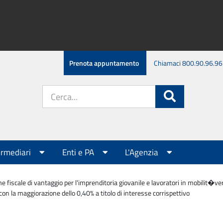
Prenota appuntamento
Chiamaci 800.90.96.96
Cerca
Cerca
nel
sito:
ermediari
Enti e PA
L'Agenzia
e fiscale di vantaggio per l'imprenditoria giovanile e lavoratori in mobilit
i con la maggiorazione dello 0,40% a titolo di interesse corrispettivo