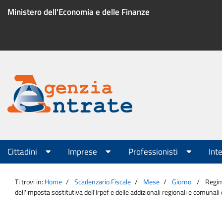
Salta
Ministero dell'Economia e delle Finanze
al
contenuto
Menu
di
servizio
Portale
Agenzia
Menu
Cittadini
Imprese
Professionisti
Int
principale
Entrate
Ti trovi in:
Home
Scadenzario Fiscale
Mese
Giorno
Regim
dell'imposta sostitutiva dell'Irpef e delle addizionali regionali e comunal