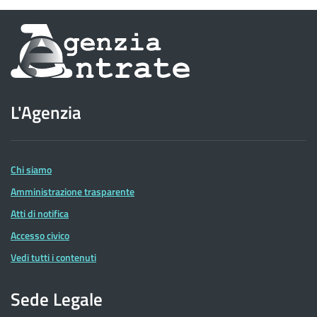
Informazioni
sul
sito
L'Agenzia
dell'Agenzia
delle
Entrate
Chi siamo
Amministrazione trasparente
Atti di notifica
Accesso civico
Vedi tutti i contenuti
Sede Legale