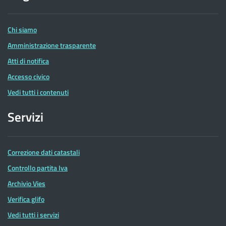
delle
Entrate
Chi siamo
Amministrazione trasparente
Atti di notifica
Accesso civico
Vedi tutti i contenuti
Servizi
Correzione dati catastali
Controllo partita Iva
Archivio Vies
Verifica glifo
Vedi tutti i servizi