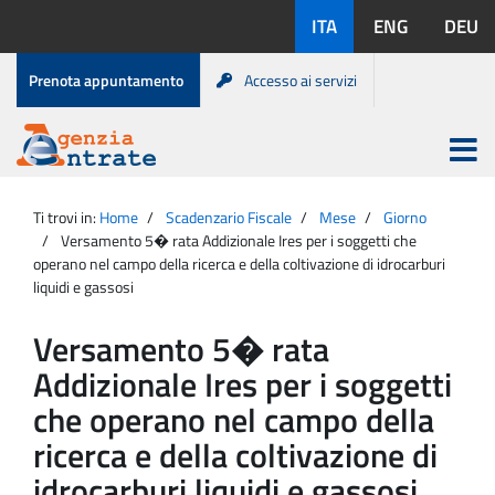
Salta
Lingue
ITA
ENG
DEU
al
disponibili:
contenuto
Menu
Prenota appuntamento
Accesso ai servizi
di
servizio
Apri
menu
Menu
Portale
princip
Agenzia
principale
Ti trovi in:
Home
Scadenzario Fiscale
Mese
Giorno
Entrate
Versamento 5� rata Addizionale Ires per i soggetti che
operano nel campo della ricerca e della coltivazione di idrocarburi
liquidi e gassosi
Versamento 5� rata
Addizionale Ires per i soggetti
che operano nel campo della
ricerca e della coltivazione di
idrocarburi liquidi e gassosi