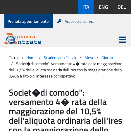
Salta
Lingue
ITA
ENG
DEU
al
disponibili:
contenuto
Menu
Prenota appuntamento
Accesso ai servizi
di
servizio
Apri
menu
Menu
Portale
princip
Agenzia
principale
Ti trovi in:
Home
Scadenzario Fiscale
Mese
Giorno
Entrate
Societ�di comodo": versamento 4� rata della maggiorazione
del 10,5% dell'aliquota ordinaria dell'Ires con la maggiorazione dello
0,40% a titolo di interesse corrispettivo
Societ�di comodo":
versamento 4� rata della
maggiorazione del 10,5%
dell'aliquota ordinaria dell'Ires
con la maggiorazione dello