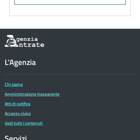
Informazioni
sul
sito
dell'Agenzia
L'Agenzia
delle
Entrate
Chi siamo
Amministrazione trasparente
Atti di notifica
Accesso civico
Vedi tutti i contenuti
Servizi