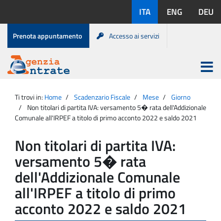
Salta
Lingue
ITA
ENG
DEU
al
disponibili:
contenuto
Menu
Prenota appuntamento
Accesso ai servizi
di
servizio
Apri
menu
Menu
Portale
princip
Agenzia
principale
Ti trovi in:
Home
Scadenzario Fiscale
Mese
Giorno
Entrate
Non titolari di partita IVA: versamento 5� rata dell'Addizionale
Comunale all'IRPEF a titolo di primo acconto 2022 e saldo 2021
Non titolari di partita IVA:
versamento 5� rata
dell'Addizionale Comunale
all'IRPEF a titolo di primo
acconto 2022 e saldo 2021