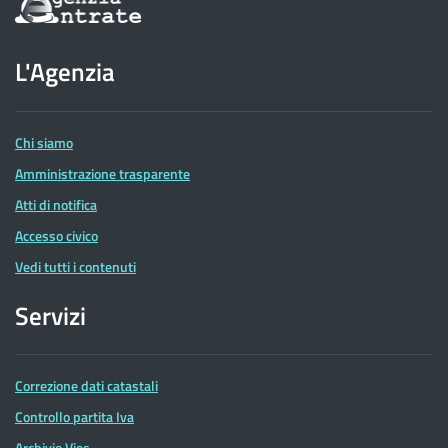
sul
sito
dell'Agenzia
L'Agenzia
delle
Entrate
Chi siamo
Amministrazione trasparente
Atti di notifica
Accesso civico
Vedi tutti i contenuti
Servizi
Correzione dati catastali
Controllo partita Iva
Archivio Vies