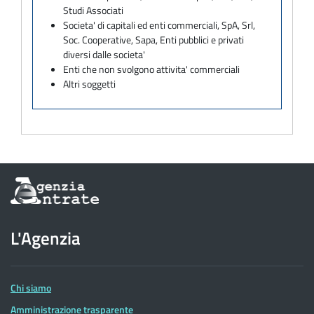
Studi Associati
Societa' di capitali ed enti commerciali, SpA, Srl,
Soc. Cooperative, Sapa, Enti pubblici e privati
diversi dalle societa'
Enti che non svolgono attivita' commerciali
Altri soggetti
Informazioni
sul
sito
dell'Agenzia
L'Agenzia
delle
Entrate
Chi siamo
Amministrazione trasparente