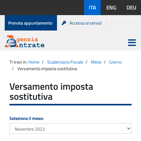
Salta
Lingue
ITA
ENG
DEU
al
disponibili:
contenuto
Menu
Prenota appuntamento
Accesso ai servizi
di
servizio
Apri
menu
Menu
Portale
princip
Agenzia
principale
Ti trovi in:
Home
Scadenzario Fiscale
Mese
Giorno
Entrate
Versamento imposta sostitutiva
Versamento imposta
sostitutiva
Seleziona il mese: