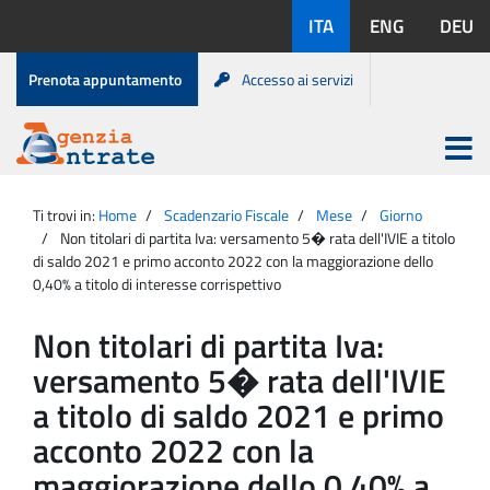
Salta
Lingue
ITA
ENG
DEU
al
disponibili:
contenuto
Menu
Prenota appuntamento
Accesso ai servizi
di
servizio
Apri
menu
Menu
Portale
princip
Agenzia
principale
Ti trovi in:
Home
Scadenzario Fiscale
Mese
Giorno
Entrate
Non titolari di partita Iva: versamento 5� rata dell'IVIE a titolo
di saldo 2021 e primo acconto 2022 con la maggiorazione dello
0,40% a titolo di interesse corrispettivo
Non titolari di partita Iva:
versamento 5� rata dell'IVIE
a titolo di saldo 2021 e primo
acconto 2022 con la
maggiorazione dello 0,40% a