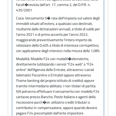
facolt�revista dall'art. 17, comma 2, del D.P.R. n.
435/2001
Cosa:
Versamento 5� rata dell'imposta sul valore degli
immobili situati all'estero, a qualsiasi uso destinati,
risultante dalle dichiarazioni annuali, a titolo di saldo per
l'anno 2021 e di primo acconto per l'anno 2022,
maggiorando preventivamente l'intero importo da
rateizzare dello 0,40% a titolo di interesse corrispettivo,
con applicazione degli interessi nella misura dello 1,08%
Modalità:
Modello F24 con modalit�elematiche,
direttamente (utilizzando i servizi "F24 web" o "F24
online" dell'Agenzia delle Entrate, attraverso i canali
telematici Fisconline o Entratel oppure attraverso
l'home banking del proprio istituto di credito) oppure
tramite intermediario abilitato. I non titolari di partita
IVA potranno effettuare il versamento con modello F24
cartaceo presso Banche, Poste Italiane e agenti della
riscossione purch�on utilizzino crediti tributari o
contributivi in compensazione, oppure quando devono
pagare F24 precompilati dall'ente impositore