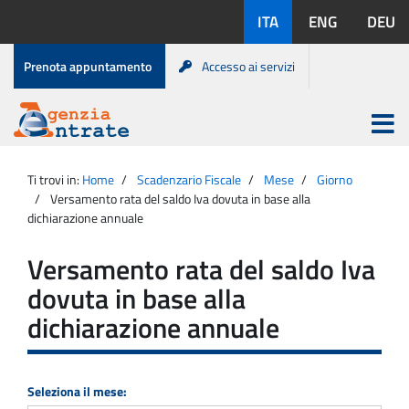
Salta
Lingue
ITA
ENG
DEU
al
disponibili:
contenuto
Menu
Prenota appuntamento
Accesso ai servizi
di
servizio
Apri
menu
Menu
Portale
princip
Agenzia
principale
Ti trovi in:
Home
Scadenzario Fiscale
Mese
Giorno
Entrate
Versamento rata del saldo Iva dovuta in base alla
dichiarazione annuale
Versamento rata del saldo Iva
dovuta in base alla
dichiarazione annuale
Seleziona il mese: