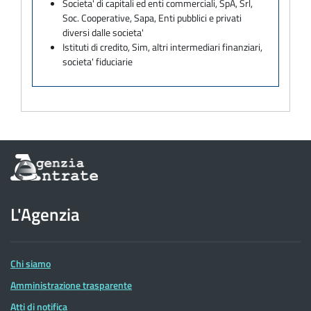
Societa' di capitali ed enti commerciali, SpA, Srl,
Soc. Cooperative, Sapa, Enti pubblici e privati
diversi dalle societa'
Istituti di credito, Sim, altri intermediari finanziari,
societa' fiduciarie
Informazioni
sul
sito
dell'Agenzia
L'Agenzia
delle
Entrate
Chi siamo
Amministrazione trasparente
Atti di notifica