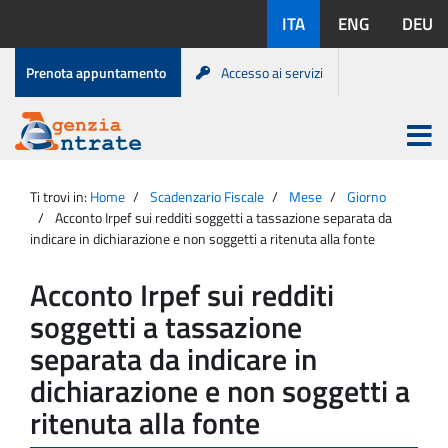
Salta
Lingue
ITA
ENG
DEU
al
disponibili:
contenuto
Menu
Prenota appuntamento
Accesso ai servizi
di
servizio
Apri
menu
Menu
Portale
princip
Agenzia
principale
Ti trovi in:
Home
Scadenzario Fiscale
Mese
Giorno
Entrate
Acconto Irpef sui redditi soggetti a tassazione separata da
indicare in dichiarazione e non soggetti a ritenuta alla fonte
Acconto Irpef sui redditi
soggetti a tassazione
separata da indicare in
dichiarazione e non soggetti a
ritenuta alla fonte