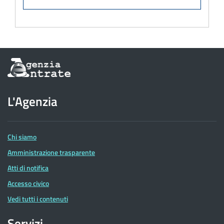
Informazioni
sul
sito
dell'Agenzia
L'Agenzia
delle
Entrate
Chi siamo
Amministrazione trasparente
Atti di notifica
Accesso civico
Vedi tutti i contenuti
Servizi