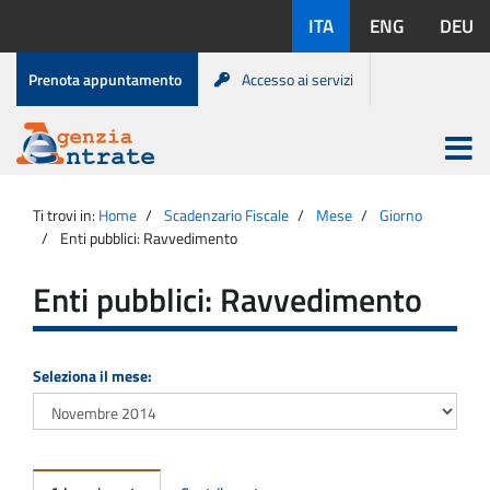
Salta
Lingue
ITA
ENG
DEU
al
disponibili:
contenuto
Menu
Prenota appuntamento
Accesso ai servizi
di
servizio
Apri
menu
Menu
Portale
princip
Agenzia
principale
Ti trovi in:
Home
Scadenzario Fiscale
Mese
Giorno
Entrate
Enti pubblici: Ravvedimento
Enti pubblici: Ravvedimento
Seleziona il mese: