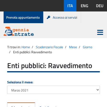
Salta
Lingue
ITA
ENG
DEU
al
disponibili:
contenuto
Menu
Prenota appuntamento
Accesso ai servizi
di
servizio
Apri
menu
Menu
Portale
princip
Agenzia
principale
Ti trovi in:
Home
Scadenzario Fiscale
Mese
Giorno
Entrate
Enti pubblici: Ravvedimento
Enti pubblici: Ravvedimento
Seleziona il mese: