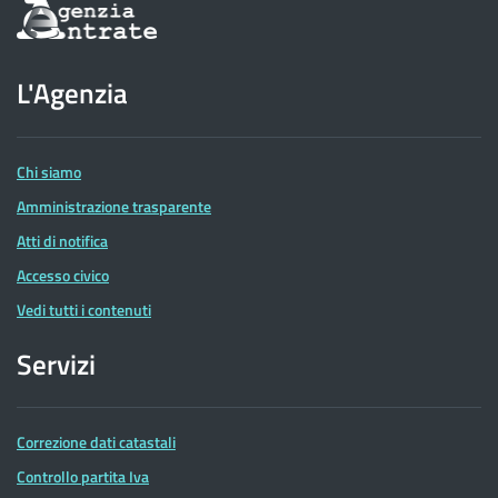
Informazioni
sul
sito
dell'Agenzia
L'Agenzia
delle
Entrate
Chi siamo
Amministrazione trasparente
Atti di notifica
Accesso civico
Vedi tutti i contenuti
Servizi
Correzione dati catastali
Controllo partita Iva