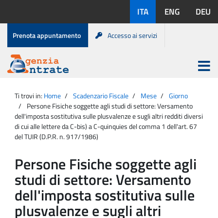
Salta
Lingue
ITA
ENG
DEU
al
disponibili:
contenuto
Menu
Prenota appuntamento
Accesso ai servizi
di
servizio
Apri
menu
Menu
Portale
princip
Agenzia
principale
Ti trovi in:
Home
Scadenzario Fiscale
Mese
Giorno
Entrate
Persone Fisiche soggette agli studi di settore: Versamento
dell'imposta sostitutiva sulle plusvalenze e sugli altri redditi diversi
di cui alle lettere da C-bis) a C-quinquies del comma 1 dell'art. 67
del TUIR (D.P.R. n. 917/1986)
Persone Fisiche soggette agli
studi di settore: Versamento
dell'imposta sostitutiva sulle
plusvalenze e sugli altri