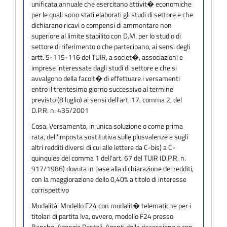
unificata annuale che esercitano attivit� economiche
per le quali sono stati elaborati gli studi di settore e che
dichiarano ricavi o compensi di ammontare non
superiore al limite stabilito con D.M. per lo studio di
settore di riferimento o che partecipano, ai sensi degli
artt. 5-115-116 del TUIR, a societ�, associazioni e
imprese interessate dagli studi di settore e che si
avvalgono della facolt� di effettuare i versamenti
entro il trentesimo giorno successivo al termine
previsto (8 luglio) ai sensi dell'art. 17, comma 2, del
D.P.R. n. 435/2001
Cosa:
Versamento, in unica soluzione o come prima
rata, dell'imposta sostitutiva sulle plusvalenze e sugli
altri redditi diversi di cui alle lettere da C-bis) a C-
quinquies del comma 1 dell'art. 67 del TUIR (D.P.R. n.
917/1986) dovuta in base alla dichiarazione dei redditi,
con la maggiorazione dello 0,40% a titolo di interesse
corrispettivo
Modalità:
Modello F24 con modalit� telematiche per i
titolari di partita Iva, ovvero, modello F24 presso
Banche, Agenzie Postali, Agenti della riscossione o con