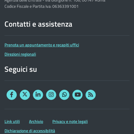
Codice Fiscale e Partita Iva: 06363391001
Contatti e assistenza
Prenota un appuntamento e recapiti uffici
Direzioni regionali
Seguici su
Facebook
Twitter
Linkedin
Instagram
YouTube
RSS
Whatsapp
Altre
Link utili
Archivio
Privacy e note legali
informazioni
Dichiarazione di accessibilità